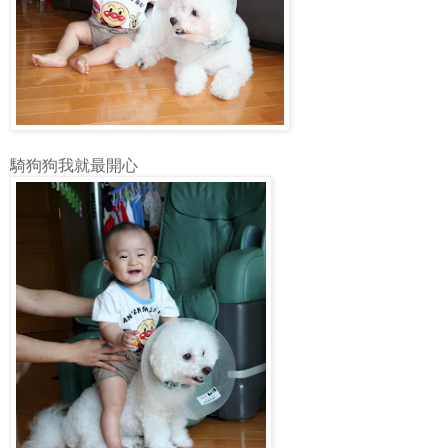
騎狗狗我就最開心