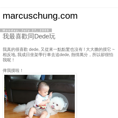
marcuschung.com
Monday, July 27, 2009
我最喜歡同Dede玩
我真的很喜歡 dede, 又從來一點點驚也沒有 ! 大大膽的摸它 ~
相反地, 我成日坐架學行車去追dede, 熱情萬分，所以卻很怕
我呢！
俾我摸啦！